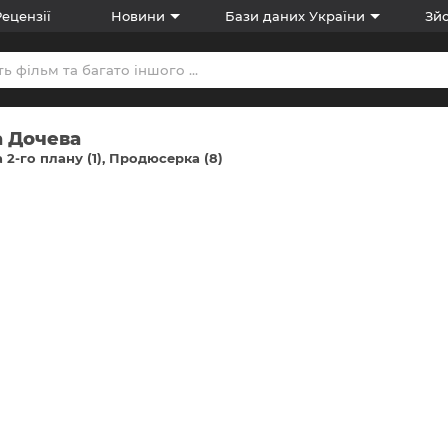
Рецензії
Новини
Бази даних України
Зйо
а Дочева
 2-го плану (1)
Продюсерка (8)