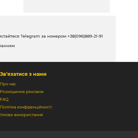
ристайтеся Telegram за номером
+38(096)889-21-91
ланням
Зв’язатися з нами
Про нас
Розміщення реклами
FAQ
Політіка конфіденційності
Умови використання