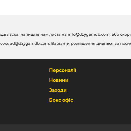
удь ласка, напишіть нам листа на
info@dzygamdb.com
, або ско
есою:
ad@dzygamdb.com
. Варіанти розміщення дивіться за
поси
Персоналії
Новини
Заходи
Бокс офіс