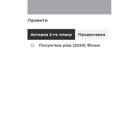
Проекти
Акторка 2-го плану
Продюсерка
Полум'яна ріка (2020) Фільм