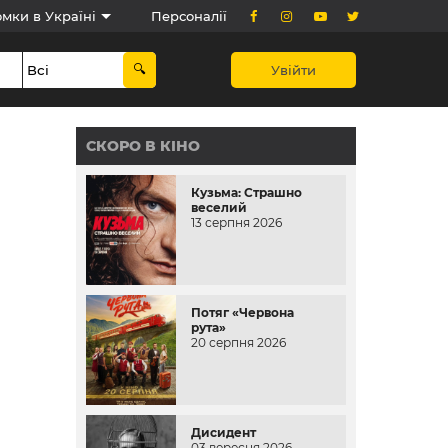
мки в Україні
Персоналії
Увійти
СКОРО В КІНО
Кузьма: Страшно
веселий
13 серпня 2026
Потяг «Червона
рута»
20 серпня 2026
Дисидент
03 вересня 2026