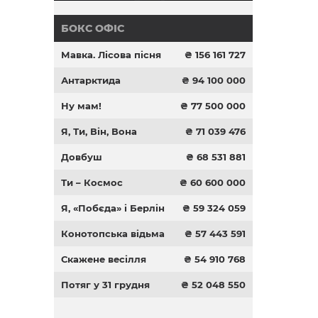
БОКС ОФІС
Мавка. Лісова пісня
₴ 156 161 727
Антарктида
₴ 94 100 000
Ну мам!
₴ 77 500 000
Я, Ти, Він, Вона
₴ 71 039 476
Довбуш
₴ 68 531 881
Ти – Космос
₴ 60 600 000
Я, «Побєда» і Берлін
₴ 59 324 059
Конотопська відьма
₴ 57 443 591
Скажене весілля
₴ 54 910 768
Потяг у 31 грудня
₴ 52 048 550