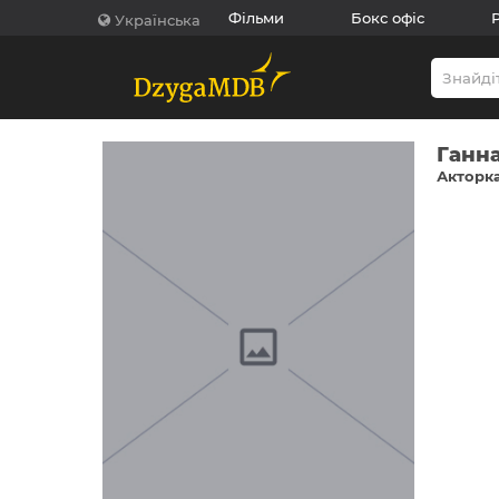
Фільми
Бокс офіс
Українська
Ганн
Акторка