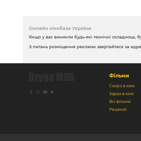
Онлайн кінобаза України
Якщо у вас виникли будь-які технічні складнощі, б
З питань розміщення реклами звертайтеся за адр
Фільми
Скоро в кіно
Зараз в кіно
Всі фільми
Рецензії