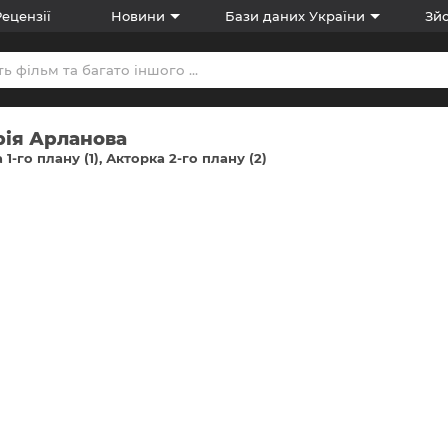
Рецензії
Новини
Бази даних України
Зйо
рія Арланова
 1-го плану (1)
Акторка 2-го плану (2)