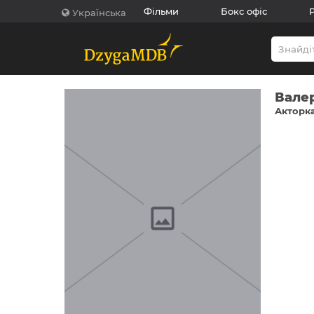
Фільми
Бокс офіс
Українська
Вале
Акторка