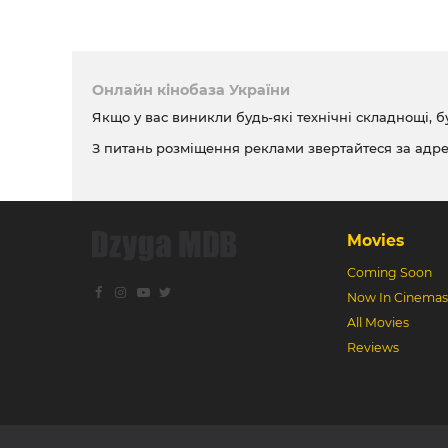
Онлайн кінобаза України
Якщо у вас виникли будь-які технічні складнощі, б
З питань розміщення реклами звертайтеся за адр
Movies
Coming Soon
Now In Cinemas
All Movies
Reviews