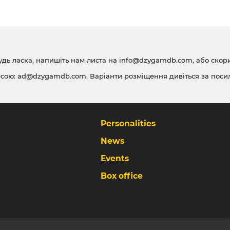
удь ласка, напишіть нам листа на
info@dzygamdb.com
, або ско
есою:
ad@dzygamdb.com
. Варіанти розміщення дивіться за
поси
Personalities
News
Events
Box office