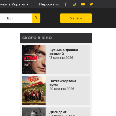
мки в Україні
Персоналії
Увійти
СКОРО В КІНО
Кузьма: Страшно
веселий
13 серпня 2026
Потяг «Червона
рута»
20 серпня 2026
Дисидент
03 вересня 2026