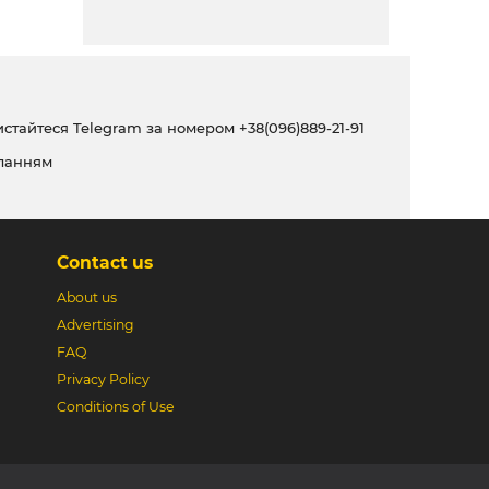
ристайтеся Telegram за номером
+38(096)889-21-91
ланням
Contact us
About us
Advertising
FAQ
Privacy Policy
Conditions of Use