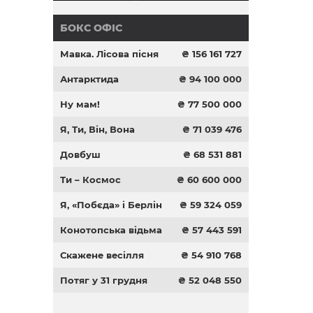
БОКС ОФІС
Мавка. Лісова пісня
₴ 156 161 727
Антарктида
₴ 94 100 000
Ну мам!
₴ 77 500 000
Я, Ти, Він, Вона
₴ 71 039 476
Довбуш
₴ 68 531 881
Ти – Космос
₴ 60 600 000
Я, «Побєда» і Берлін
₴ 59 324 059
Конотопська відьма
₴ 57 443 591
Скажене весілля
₴ 54 910 768
Потяг у 31 грудня
₴ 52 048 550