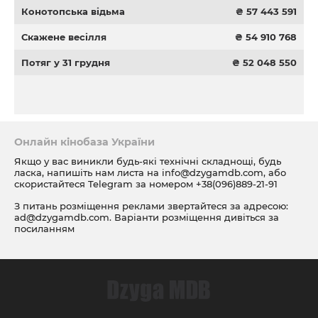
Конотопська відьма
₴ 57 443 591
Скажене весілля
₴ 54 910 768
Потяг у 31 грудня
₴ 52 048 550
Онлайн кінобаза України
Якщо у вас виникли будь-які технічні складнощі, будь
ласка, напишіть нам листа на
info@dzygamdb.com
, або
скористайтеся Telegram за номером
+38(096)889-21-91
З питань розміщення реклами звертайтеся за адресою:
ad@dzygamdb.com
. Варіанти розміщення дивіться за
посиланням