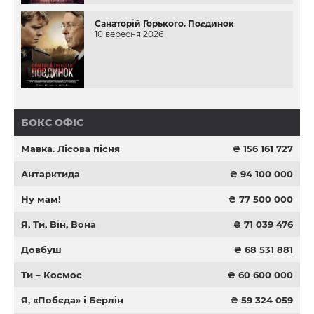
Санаторій Горького. Поєдинок
10 вересня 2026
БОКС ОФІС
Мавка. Лісова пісня
₴ 156 161 727
Антарктида
₴ 94 100 000
Ну мам!
₴ 77 500 000
Я, Ти, Він, Вона
₴ 71 039 476
Довбуш
₴ 68 531 881
Ти – Космос
₴ 60 600 000
Я, «Побєда» і Берлін
₴ 59 324 059