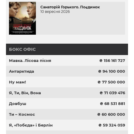
Санаторій Горького. Поєдинок
10 вересня 2026
БОКС ОФІС
Мавка. Лісова пісня
₴ 156 161 727
Антарктида
₴ 94 100 000
Ну мам!
₴ 77 500 000
Я, Ти, Він, Вона
₴ 71 039 476
Довбуш
₴ 68 531 881
Ти – Космос
₴ 60 600 000
Я, «Побєда» і Берлін
₴ 59 324 059