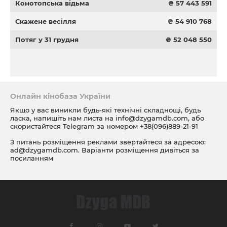
Конотопська відьма
₴ 57 443 591
Скажене весілля
₴ 54 910 768
Потяг у 31 грудня
₴ 52 048 550
Онлайн кінобаза України
Якщо у вас виникли будь-які технічні складнощі, будь
ласка, напишіть нам листа на
info@dzygamdb.com
, або
скористайтеся Telegram за номером
+38(096)889-21-91
З питань розміщення реклами звертайтеся за адресою:
ad@dzygamdb.com
. Варіанти розміщення дивіться за
посиланням