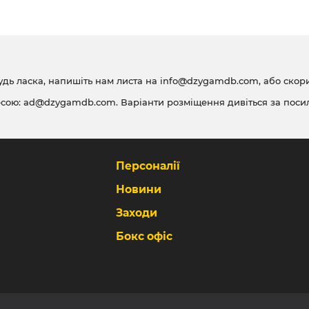
удь ласка, напишіть нам листа на
info@dzygamdb.com
, або ско
есою:
ad@dzygamdb.com
. Варіанти розміщення дивіться за
поси
Персоналії
Новини
Заходи
Бокс офіс