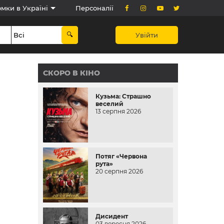
мки в Україні
Персоналії
Увійти
СКОРО В КІНО
Кузьма: Страшно
веселий
13 серпня 2026
Потяг «Червона
рута»
20 серпня 2026
Дисидент
03 вересня 2026