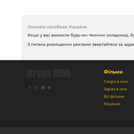
Онлайн кінобаза України
Якщо у вас виникли будь-які технічні складнощі, б
З питань розміщення реклами звертайтеся за адр
Фільми
Скоро в кіно
Зараз в кіно
Всі фільми
Рецензії