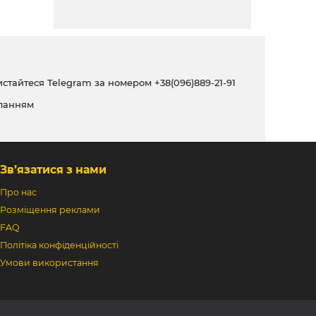
ристайтеся Telegram за номером
+38(096)889-21-91
ланням
Зв’язатися з нами
Про нас
Розміщення реклами
FAQ
Політіка конфіденційності
Умови використання