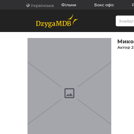
Фільми
Бокс офіс
Українська
Мико
Актор 2