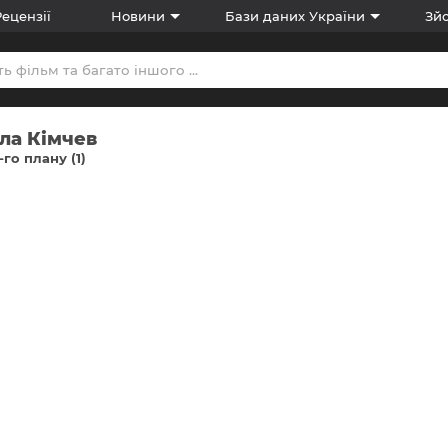
Рецензії
Новини
Бази даних України
Зйо
ла Кімчев
-го плану (1)