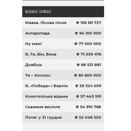
БОКС ОФІС
Мавка. Лісова пісня
₴ 156 161 727
Антарктида
₴ 94 100 000
Ну мам!
₴ 77 500 000
Я, Ти, Він, Вона
₴ 71 039 476
Довбуш
₴ 68 531 881
Ти – Космос
₴ 60 600 000
Я, «Побєда» і Берлін
₴ 59 324 059
Конотопська відьма
₴ 57 443 591
Скажене весілля
₴ 54 910 768
Потяг у 31 грудня
₴ 52 048 550