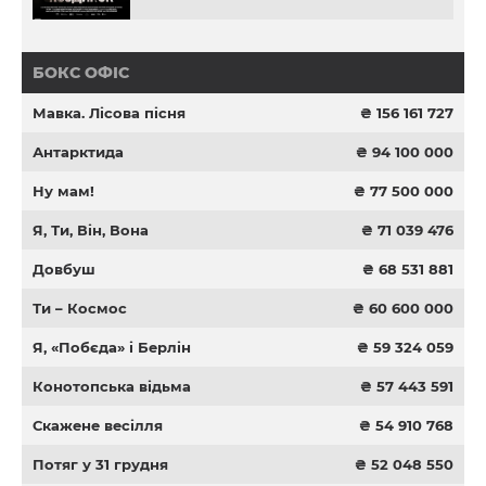
БОКС ОФІС
Мавка. Лісова пісня
₴ 156 161 727
Антарктида
₴ 94 100 000
Ну мам!
₴ 77 500 000
Я, Ти, Він, Вона
₴ 71 039 476
Довбуш
₴ 68 531 881
Ти – Космос
₴ 60 600 000
Я, «Побєда» і Берлін
₴ 59 324 059
Конотопська відьма
₴ 57 443 591
Скажене весілля
₴ 54 910 768
Потяг у 31 грудня
₴ 52 048 550