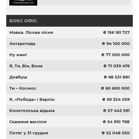
БОКС ОФІС
Мавка. Лісова пісня
₴ 156 161 727
Антарктида
₴ 94 100 000
Ну мам!
₴ 77 500 000
Я, Ти, Він, Вона
₴ 71 039 476
Довбуш
₴ 68 531 881
Ти – Космос
₴ 60 600 000
Я, «Побєда» і Берлін
₴ 59 324 059
Конотопська відьма
₴ 57 443 591
Скажене весілля
₴ 54 910 768
Потяг у 31 грудня
₴ 52 048 550