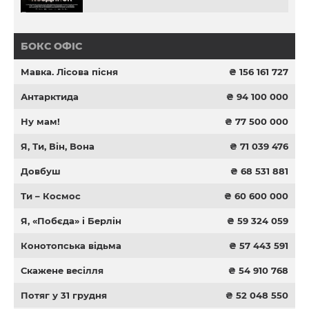
БОКС ОФІС
Мавка. Лісова пісня
₴ 156 161 727
Антарктида
₴ 94 100 000
Ну мам!
₴ 77 500 000
Я, Ти, Він, Вона
₴ 71 039 476
Довбуш
₴ 68 531 881
Ти – Космос
₴ 60 600 000
Я, «Побєда» і Берлін
₴ 59 324 059
Конотопська відьма
₴ 57 443 591
Скажене весілля
₴ 54 910 768
Потяг у 31 грудня
₴ 52 048 550