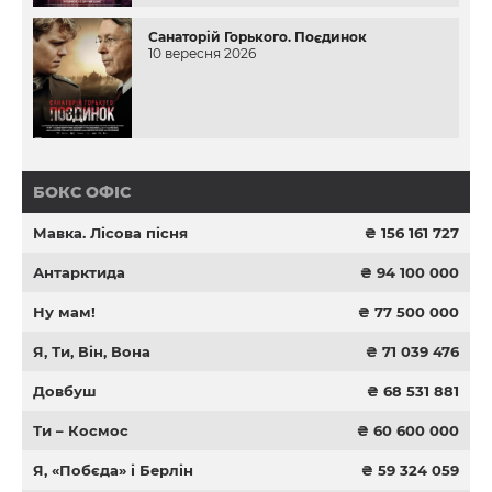
Санаторій Горького. Поєдинок
10 вересня 2026
БОКС ОФІС
Мавка. Лісова пісня
₴ 156 161 727
Антарктида
₴ 94 100 000
Ну мам!
₴ 77 500 000
Я, Ти, Він, Вона
₴ 71 039 476
Довбуш
₴ 68 531 881
Ти – Космос
₴ 60 600 000
Я, «Побєда» і Берлін
₴ 59 324 059