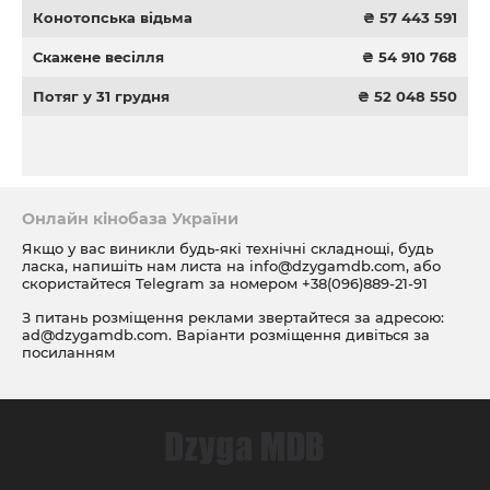
Конотопська відьма
₴ 57 443 591
Скажене весілля
₴ 54 910 768
Потяг у 31 грудня
₴ 52 048 550
Онлайн кінобаза України
Якщо у вас виникли будь-які технічні складнощі, будь
ласка, напишіть нам листа на
info@dzygamdb.com
, або
скористайтеся Telegram за номером
+38(096)889-21-91
З питань розміщення реклами звертайтеся за адресою:
ad@dzygamdb.com
. Варіанти розміщення дивіться за
посиланням