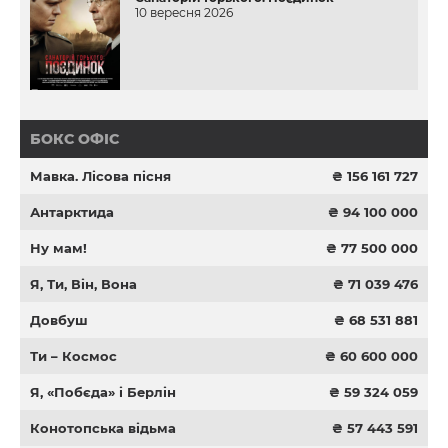
10 вересня 2026
БОКС ОФІС
Мавка. Лісова пісня
₴ 156 161 727
Антарктида
₴ 94 100 000
Ну мам!
₴ 77 500 000
Я, Ти, Він, Вона
₴ 71 039 476
Довбуш
₴ 68 531 881
Ти – Космос
₴ 60 600 000
Я, «Побєда» і Берлін
₴ 59 324 059
Конотопська відьма
₴ 57 443 591