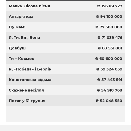
Мавка. Лісова пісня
₴ 156 161 727
Антарктида
₴ 94 100 000
Ну мам!
₴ 77 500 000
Я, Ти, Він, Вона
₴ 71 039 476
Довбуш
₴ 68 531 881
Ти – Космос
₴ 60 600 000
Я, «Побєда» і Берлін
₴ 59 324 059
Конотопська відьма
₴ 57 443 591
Скажене весілля
₴ 54 910 768
Потяг у 31 грудня
₴ 52 048 550