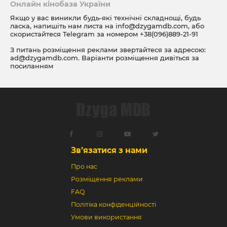
Онлайн кінобаза України
Якщо у вас виникли будь-які технічні складнощі, будь
ласка, напишіть нам листа на
info@dzygamdb.com
, або
скористайтеся Telegram за номером
+38(096)889-21-91
З питань розміщення реклами звертайтеся за адресою:
ad@dzygamdb.com
. Варіанти розміщення дивіться за
посиланням
Зв’язатися з нами
Про нас
Розміщення реклами
FAQ
Політіка конфіденційності
Умови використання