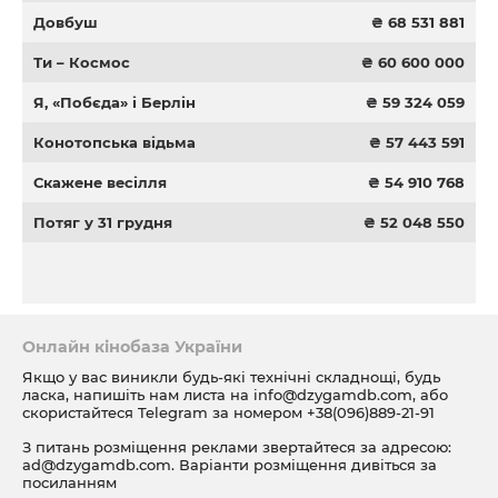
Довбуш
₴ 68 531 881
Ти – Космос
₴ 60 600 000
Я, «Побєда» і Берлін
₴ 59 324 059
Конотопська відьма
₴ 57 443 591
Скажене весілля
₴ 54 910 768
Потяг у 31 грудня
₴ 52 048 550
Онлайн кінобаза України
Якщо у вас виникли будь-які технічні складнощі, будь
ласка, напишіть нам листа на
info@dzygamdb.com
, або
скористайтеся Telegram за номером
+38(096)889-21-91
З питань розміщення реклами звертайтеся за адресою:
ad@dzygamdb.com
. Варіанти розміщення дивіться за
посиланням