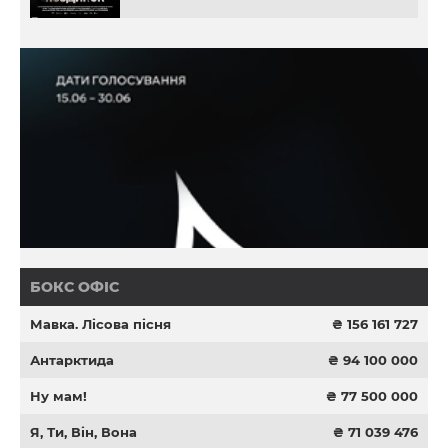
БОКС ОФІС
Мавка. Лісова пісня
₴ 156 161 727
Антарктида
₴ 94 100 000
Ну мам!
₴ 77 500 000
Я, Ти, Він, Вона
₴ 71 039 476