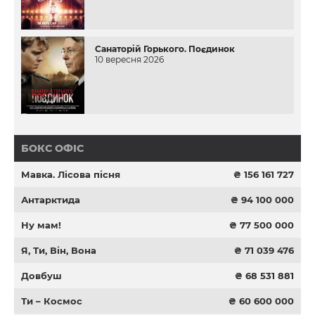
Санаторій Горького. Поєдинок
10 вересня 2026
БОКС ОФІС
Мавка. Лісова пісня
₴ 156 161 727
Антарктида
₴ 94 100 000
Ну мам!
₴ 77 500 000
Я, Ти, Він, Вона
₴ 71 039 476
Довбуш
₴ 68 531 881
Ти – Космос
₴ 60 600 000