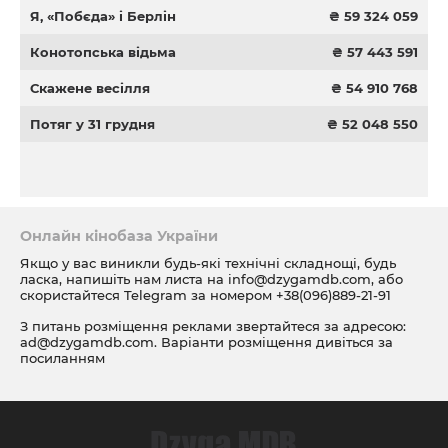
Я, «Побєда» і Берлін
₴ 59 324 059
Конотопська відьма
₴ 57 443 591
Скажене весілля
₴ 54 910 768
Потяг у 31 грудня
₴ 52 048 550
Онлайн кінобаза України
Якщо у вас виникли будь-які технічні складнощі, будь
ласка, напишіть нам листа на
info@dzygamdb.com
, або
скористайтеся Telegram за номером
+38(096)889-21-91
З питань розміщення реклами звертайтеся за адресою:
ad@dzygamdb.com
. Варіанти розміщення дивіться за
посиланням