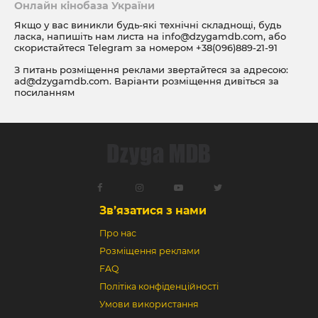
Онлайн кінобаза України
Якщо у вас виникли будь-які технічні складнощі, будь
ласка, напишіть нам листа на
info@dzygamdb.com
, або
скористайтеся Telegram за номером
+38(096)889-21-91
З питань розміщення реклами звертайтеся за адресою:
ad@dzygamdb.com
. Варіанти розміщення дивіться за
посиланням
Зв’язатися з нами
Про нас
Розміщення реклами
FAQ
Політіка конфіденційності
Умови використання