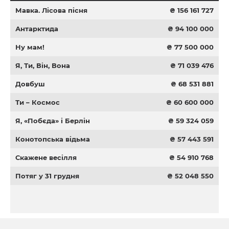
Мавка. Лісова пісня
₴ 156 161 727
Антарктида
₴ 94 100 000
Ну мам!
₴ 77 500 000
Я, Ти, Він, Вона
₴ 71 039 476
Довбуш
₴ 68 531 881
Ти – Космос
₴ 60 600 000
Я, «Побєда» і Берлін
₴ 59 324 059
Конотопська відьма
₴ 57 443 591
Скажене весілля
₴ 54 910 768
Потяг у 31 грудня
₴ 52 048 550