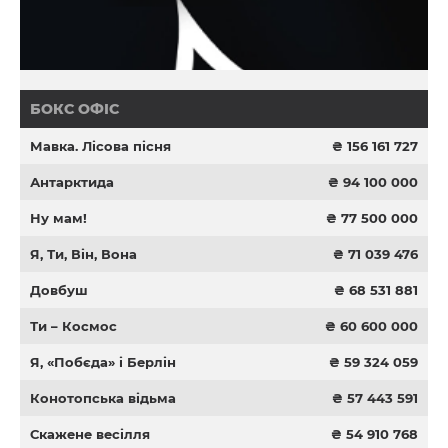
БОКС ОФІС
Мавка. Лісова пісня
₴ 156 161 727
Антарктида
₴ 94 100 000
Ну мам!
₴ 77 500 000
Я, Ти, Він, Вона
₴ 71 039 476
Довбуш
₴ 68 531 881
Ти – Космос
₴ 60 600 000
Я, «Побєда» і Берлін
₴ 59 324 059
Конотопська відьма
₴ 57 443 591
Скажене весілля
₴ 54 910 768