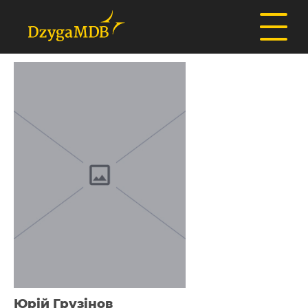
Юрій Грузінов