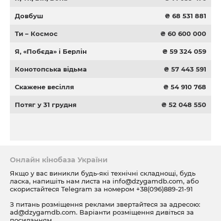
Довбуш
₴ 68 531 881
Ти – Космос
₴ 60 600 000
Я, «Побєда» і Берлін
₴ 59 324 059
Конотопська відьма
₴ 57 443 591
Скажене весілля
₴ 54 910 768
Потяг у 31 грудня
₴ 52 048 550
Онлайн кінобаза України
Якщо у вас виникли будь-які технічні складнощі, будь
ласка, напишіть нам листа на
info@dzygamdb.com
, або
скористайтеся Telegram за номером
+38(096)889-21-91
З питань розміщення реклами звертайтеся за адресою:
ad@dzygamdb.com
. Варіанти розміщення дивіться за
посиланням