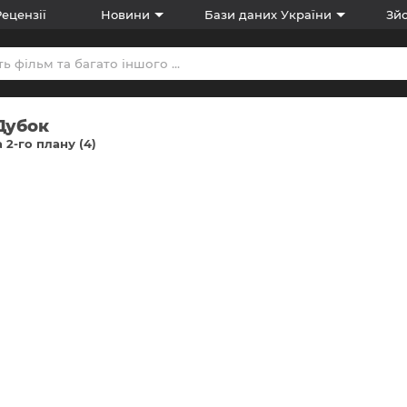
Рецензії
Новини
Бази даних України
Зйо
Дубок
 2-го плану (4)