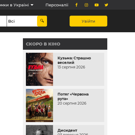
мки в Україні
Персоналії
Увійти
СКОРО В КІНО
Кузьма: Страшно
веселий
13 серпня 2026
Потяг «Червона
рута»
20 серпня 2026
Дисидент
03 вересня 2026