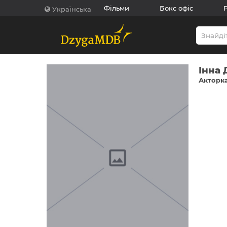
Фільми
Бокс офіс
Українська
Інна 
Акторка