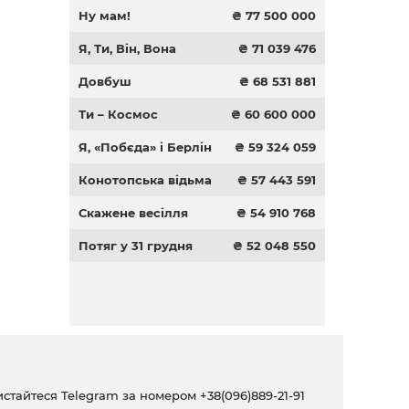
Ну мам!
₴ 77 500 000
Я, Ти, Він, Вона
₴ 71 039 476
Довбуш
₴ 68 531 881
Ти – Космос
₴ 60 600 000
Я, «Побєда» і Берлін
₴ 59 324 059
Конотопська відьма
₴ 57 443 591
Скажене весілля
₴ 54 910 768
Потяг у 31 грудня
₴ 52 048 550
ристайтеся Telegram за номером
+38(096)889-21-91