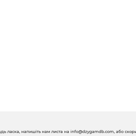
удь ласка, напишіть нам листа на
info@dzygamdb.com
, або ско