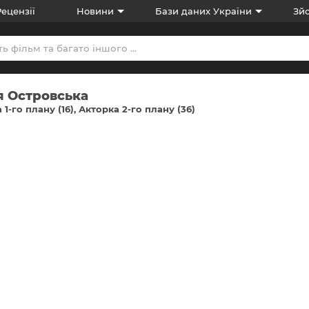
Рецензії
Новини
Бази даних України
Зйо
я Островська
 1-го плану (16)
Акторка 2-го плану (36)