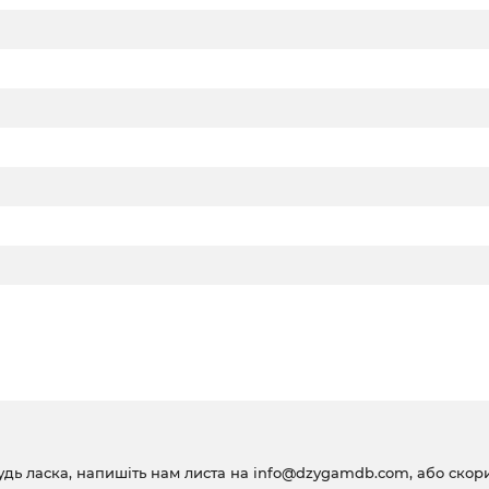
удь ласка, напишіть нам листа на
info@dzygamdb.com
, або ско