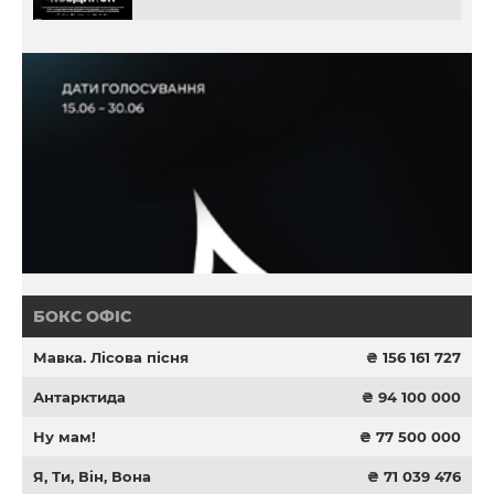
БОКС ОФІС
Мавка. Лісова пісня
₴ 156 161 727
Антарктида
₴ 94 100 000
Ну мам!
₴ 77 500 000
Я, Ти, Він, Вона
₴ 71 039 476