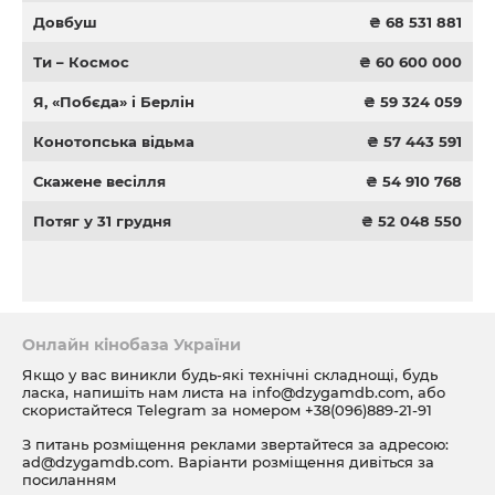
Довбуш
₴ 68 531 881
Ти – Космос
₴ 60 600 000
Я, «Побєда» і Берлін
₴ 59 324 059
Конотопська відьма
₴ 57 443 591
Скажене весілля
₴ 54 910 768
Потяг у 31 грудня
₴ 52 048 550
Онлайн кінобаза України
Якщо у вас виникли будь-які технічні складнощі, будь
ласка, напишіть нам листа на
info@dzygamdb.com
, або
скористайтеся Telegram за номером
+38(096)889-21-91
З питань розміщення реклами звертайтеся за адресою:
ad@dzygamdb.com
. Варіанти розміщення дивіться за
посиланням