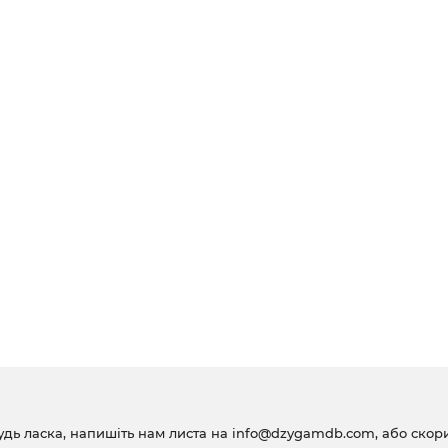
удь ласка, напишіть нам листа на
info@dzygamdb.com
, або ско