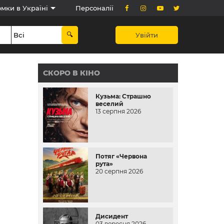
мки в Україні
Персоналії
Увійти
СКОРО В КІНО
Кузьма: Страшно
веселий
13 серпня 2026
Потяг «Червона
рута»
20 серпня 2026
Дисидент
03 вересня 2026