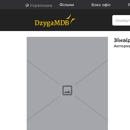
Фільми
Бокс офіс
Українська
Зінаї
Акторка