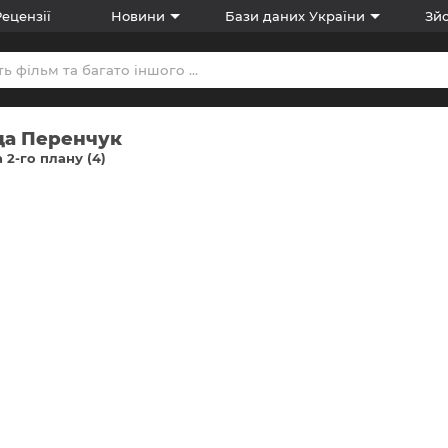
Рецензії
Новини
Бази даних України
Зйо
да Перенчук
 2-го плану (4)