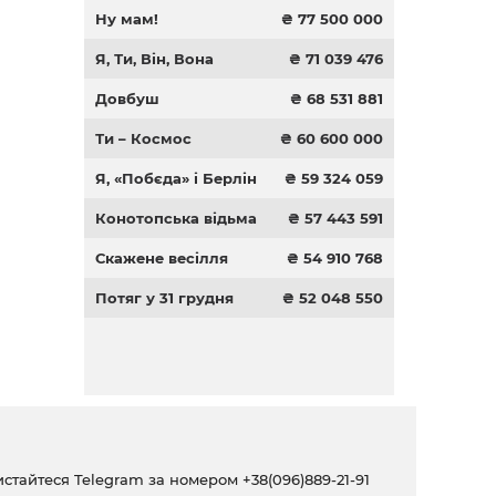
Ну мам!
₴ 77 500 000
Я, Ти, Він, Вона
₴ 71 039 476
Довбуш
₴ 68 531 881
Ти – Космос
₴ 60 600 000
Я, «Побєда» і Берлін
₴ 59 324 059
Конотопська відьма
₴ 57 443 591
Скажене весілля
₴ 54 910 768
Потяг у 31 грудня
₴ 52 048 550
ристайтеся Telegram за номером
+38(096)889-21-91