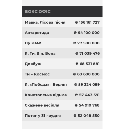
БОКС ОФІС
Мавка. Лісова пісня
₴ 156 161 727
Антарктида
₴ 94 100 000
Ну мам!
₴ 77 500 000
Я, Ти, Він, Вона
₴ 71 039 476
Довбуш
₴ 68 531 881
Ти – Космос
₴ 60 600 000
Я, «Побєда» і Берлін
₴ 59 324 059
Конотопська відьма
₴ 57 443 591
Скажене весілля
₴ 54 910 768
Потяг у 31 грудня
₴ 52 048 550