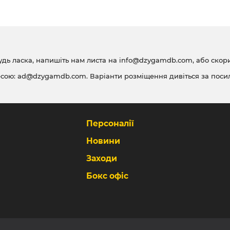
удь ласка, напишіть нам листа на
info@dzygamdb.com
, або ско
есою:
ad@dzygamdb.com
. Варіанти розміщення дивіться за
поси
Персоналії
Новини
Заходи
Бокс офіс