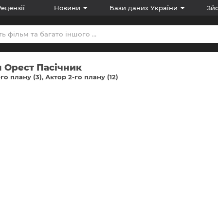
Рецензії
Новини
Бази даних України
Зйо
 Орест Пасічник
-го плану (3)
Актор 2-го плану (12)