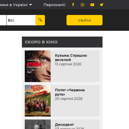
мки в Україні
Персоналії
Увійти
СКОРО В КІНО
Кузьма: Страшно
веселий
13 серпня 2026
Потяг «Червона
рута»
20 серпня 2026
Дисидент
03 вересня 2026