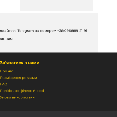
ристайтеся Telegram за номером
+38(096)889-21-91
ланням
Зв’язатися з нами
Про нас
Розміщення реклами
FAQ
Політіка конфіденційності
Умови використання