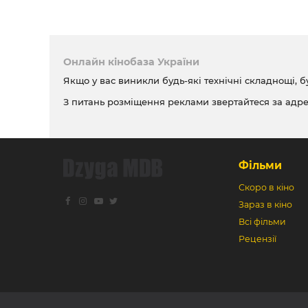
Онлайн кінобаза України
Якщо у вас виникли будь-які технічні складнощі, б
З питань розміщення реклами звертайтеся за адр
Фільми
Скоро в кіно
Зараз в кіно
Всі фільми
Рецензії