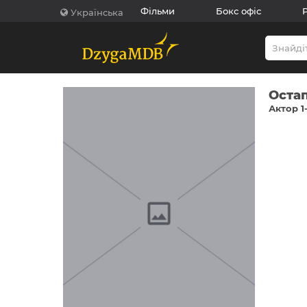
Фільми
Бокс офіс
Українська
Остап
Актор 1