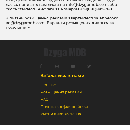
ласка, напишіть нам листа на
info@dzygamdb.com
, або
скористайтеся Telegram за номером
+38(096)889-21-91
З питань розміщення реклами звертайтеся за адресою:
ad@dzygamdb.com
. Варіанти розміщення дивіться за
посиланням
Зв’язатися з нами
Про нас
Розміщення реклами
FAQ
Політіка конфіденційності
Умови використання