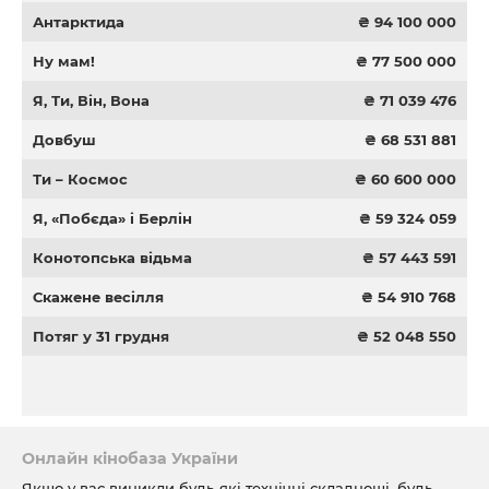
Антарктида
₴ 94 100 000
Ну мам!
₴ 77 500 000
Я, Ти, Він, Вона
₴ 71 039 476
Довбуш
₴ 68 531 881
Ти – Космос
₴ 60 600 000
Я, «Побєда» і Берлін
₴ 59 324 059
Конотопська відьма
₴ 57 443 591
Скажене весілля
₴ 54 910 768
Потяг у 31 грудня
₴ 52 048 550
Онлайн кінобаза України
Якщо у вас виникли будь-які технічні складнощі, будь