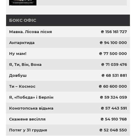
БОКС ОФІС
Мавка. Лісова пісня
₴ 156 161 727
Антарктида
₴ 94 100 000
Ну мам!
₴ 77 500 000
Я, Ти, Він, Вона
₴ 71 039 476
Довбуш
₴ 68 531 881
Ти – Космос
₴ 60 600 000
Я, «Побєда» і Берлін
₴ 59 324 059
Конотопська відьма
₴ 57 443 591
Скажене весілля
₴ 54 910 768
Потяг у 31 грудня
₴ 52 048 550