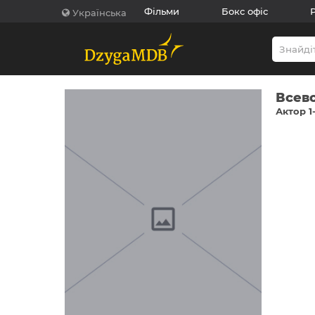
Фільми
Бокс офіс
Українська
Всев
Актор 1