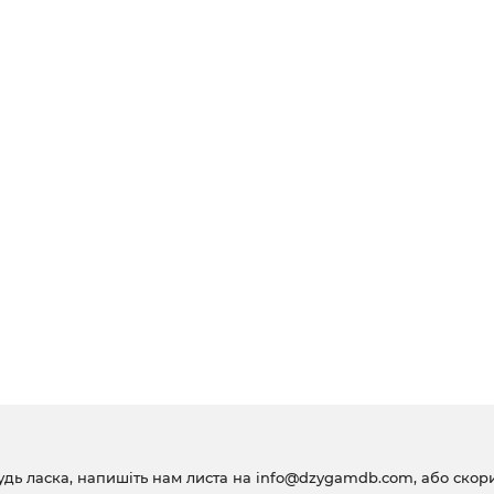
удь ласка, напишіть нам листа на
info@dzygamdb.com
, або ско