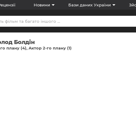
Рецензії
Новини
Бази даних України
Зйо
олод Болдін
-го плану (4)
Актор 2-го плану (1)