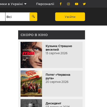
мки в Україні
Персоналії
Увійти
СКОРО В КІНО
Кузьма: Страшно
веселий
13 серпня 2026
Потяг «Червона
рута»
20 серпня 2026
Дисидент
03 вересня 2026