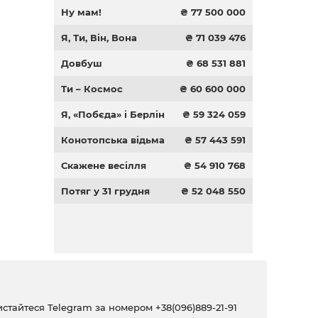
Ну мам!
₴ 77 500 000
Я, Ти, Він, Вона
₴ 71 039 476
Довбуш
₴ 68 531 881
Ти – Космос
₴ 60 600 000
Я, «Побєда» і Берлін
₴ 59 324 059
Конотопська відьма
₴ 57 443 591
Скажене весілля
₴ 54 910 768
Потяг у 31 грудня
₴ 52 048 550
ристайтеся Telegram за номером
+38(096)889-21-91