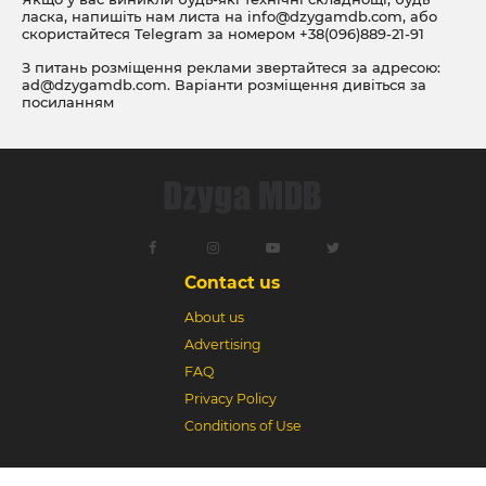
ласка, напишіть нам листа на
info@dzygamdb.com
, або
скористайтеся Telegram за номером
+38(096)889-21-91
З питань розміщення реклами звертайтеся за адресою:
ad@dzygamdb.com
. Варіанти розміщення дивіться за
посиланням
Contact us
About us
Advertising
FAQ
Privacy Policy
Conditions of Use