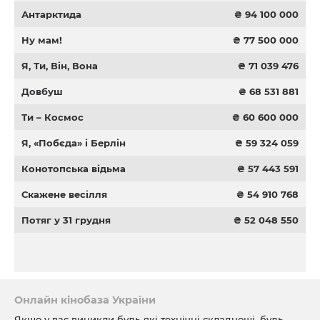
Антарктида
₴ 94 100 000
Ну мам!
₴ 77 500 000
Я, Ти, Він, Вона
₴ 71 039 476
Довбуш
₴ 68 531 881
Ти – Космос
₴ 60 600 000
Я, «Побєда» і Берлін
₴ 59 324 059
Конотопська відьма
₴ 57 443 591
Скажене весілля
₴ 54 910 768
Потяг у 31 грудня
₴ 52 048 550
Онлайн кінобаза України
Якщо у вас виникли будь-які технічні складнощі, будь