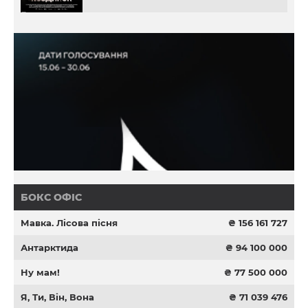
БОКС ОФІС
Мавка. Лісова пісня
₴ 156 161 727
Антарктида
₴ 94 100 000
Ну мам!
₴ 77 500 000
Я, Ти, Він, Вона
₴ 71 039 476