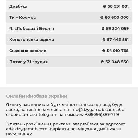
Довбуш
₴ 68 531 881
Ти – Космос
₴ 60 600 000
Я, «Побєда» і Берлін
₴ 59 324 059
Конотопська відьма
₴ 57 443 591
Скажене весілля
₴ 54 910 768
Потяг у 31 грудня
₴ 52 048 550
Онлайн кінобаза України
Якщо у вас виникли будь-які технічні складнощі, будь
ласка, напишіть нам листа на
info@dzygamdb.com
, або
скористайтеся Telegram за номером
+38(096)889-21-91
З питань розміщення реклами звертайтеся за адресою:
ad@dzygamdb.com
. Варіанти розміщення дивіться за
посиланням