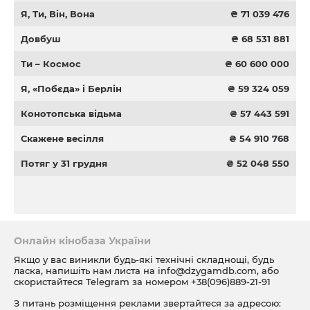
Я, Ти, Він, Вона
₴ 71 039 476
Довбуш
₴ 68 531 881
Ти – Космос
₴ 60 600 000
Я, «Побєда» і Берлін
₴ 59 324 059
Конотопська відьма
₴ 57 443 591
Скажене весілля
₴ 54 910 768
Потяг у 31 грудня
₴ 52 048 550
Онлайн кінобаза України
Якщо у вас виникли будь-які технічні складнощі, будь
ласка, напишіть нам листа на
info@dzygamdb.com
, або
скористайтеся Telegram за номером
+38(096)889-21-91
З питань розміщення реклами звертайтеся за адресою: