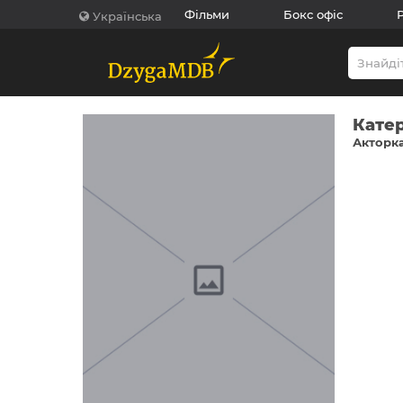
Фільми
Бокс офіс
Українська
Кате
Акторка