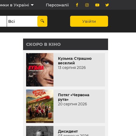
мки в Україні
Персоналії
Увійти
СКОРО В КІНО
Кузьма: Страшно
веселий
13 серпня 2026
Потяг «Червона
рута»
20 серпня 2026
Дисидент
03 вересня 2026