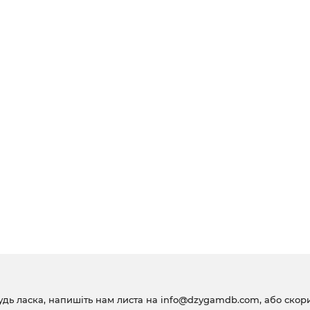
удь ласка, напишіть нам листа на
info@dzygamdb.com
, або ско