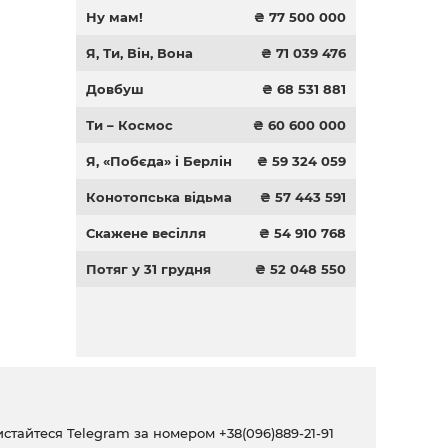
Ну мам!
₴ 77 500 000
Я, Ти, Він, Вона
₴ 71 039 476
Довбуш
₴ 68 531 881
Ти – Космос
₴ 60 600 000
Я, «Побєда» і Берлін
₴ 59 324 059
Конотопська відьма
₴ 57 443 591
Скажене весілля
₴ 54 910 768
Потяг у 31 грудня
₴ 52 048 550
ристайтеся Telegram за номером
+38(096)889-21-91