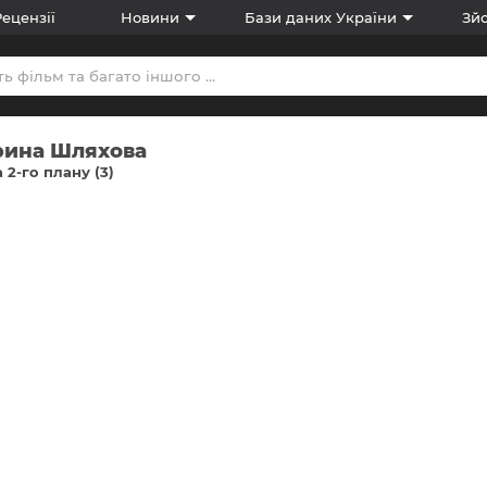
Рецензії
Новини
Бази даних України
Зйо
рина Шляхова
 2-го плану (3)