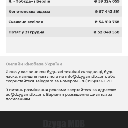
Я, «Побєда» і Берлін
₴ 59 324 059
Конотопська відьма
₴ 57 443 591
Скажене весілля
₴ 54 910 768
Потяг у 31 грудня
₴ 52 048 550
Онлайн кінобаза України
Якщо у вас виникли будь-які технічні складнощі, будь
ласка, напишіть нам листа на
info@dzygamdb.com
, або
скористайтеся Telegram за номером
+38(096)889-21-91
З питань розміщення реклами звертайтеся за адресою:
ad@dzygamdb.com
. Варіанти розміщення дивіться за
посиланням