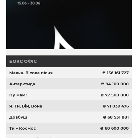
БОКС ОФІС
Мавка. Лісова пісня
₴ 156 161 727
Антарктида
₴ 94 100 000
Ну мам!
₴ 77 500 000
Я, Ти, Він, Вона
₴ 71 039 476
Довбуш
₴ 68 531 881
Ти – Космос
₴ 60 600 000