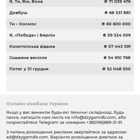
Я, Ти, Він, Вона
₴ 71 039 476
Довбуш
₴ 68 531 881
Ти – Космос
₴ 60 600 000
Я, «Побєда» і Берлін
₴ 59 324 059
Конотопська відьма
₴ 57 443 591
Скажене весілля
₴ 54 910 768
Потяг у 31 грудня
₴ 52 048 550
Онлайн кінобаза України
Якщо у вас виникли будь-які технічні складнощі, будь
ласка, напишіть нам листа на
info@dzygamdb.com
, або
скористайтеся Telegram за номером
+38(096)889-21-91
З питань розміщення реклами звертайтеся за адресою:
ad@dzygamdb.com
. Варіанти розміщення дивіться за