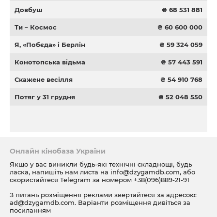
Довбуш
₴ 68 531 881
Ти – Космос
₴ 60 600 000
Я, «Побєда» і Берлін
₴ 59 324 059
Конотопська відьма
₴ 57 443 591
Скажене весілля
₴ 54 910 768
Потяг у 31 грудня
₴ 52 048 550
Онлайн кінобаза України
Якщо у вас виникли будь-які технічні складнощі, будь
ласка, напишіть нам листа на
info@dzygamdb.com
, або
скористайтеся Telegram за номером
+38(096)889-21-91
З питань розміщення реклами звертайтеся за адресою:
ad@dzygamdb.com
. Варіанти розміщення дивіться за
посиланням