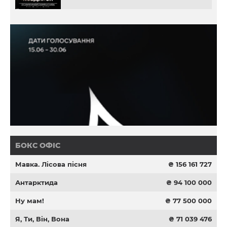
БОКС ОФІС
Мавка. Лісова пісня
₴ 156 161 727
Антарктида
₴ 94 100 000
Ну мам!
₴ 77 500 000
Я, Ти, Він, Вона
₴ 71 039 476