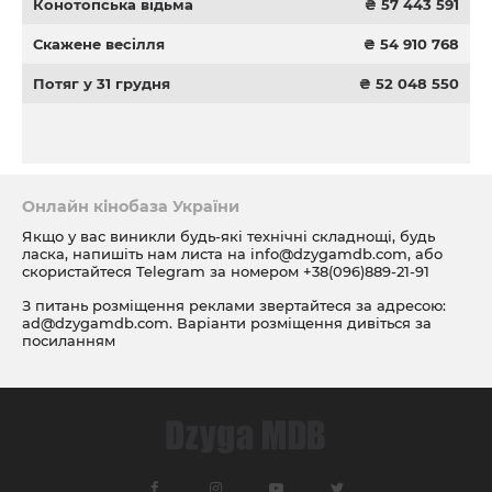
Конотопська відьма
₴ 57 443 591
Скажене весілля
₴ 54 910 768
Потяг у 31 грудня
₴ 52 048 550
Онлайн кінобаза України
Якщо у вас виникли будь-які технічні складнощі, будь
ласка, напишіть нам листа на
info@dzygamdb.com
, або
скористайтеся Telegram за номером
+38(096)889-21-91
З питань розміщення реклами звертайтеся за адресою:
ad@dzygamdb.com
. Варіанти розміщення дивіться за
посиланням