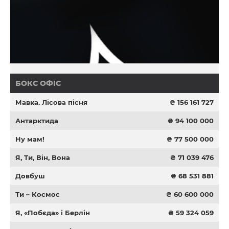
БОКС ОФІС
Мавка. Лісова пісня
₴ 156 161 727
Антарктида
₴ 94 100 000
Ну мам!
₴ 77 500 000
Я, Ти, Він, Вона
₴ 71 039 476
Довбуш
₴ 68 531 881
Ти – Космос
₴ 60 600 000
Я, «Побєда» і Берлін
₴ 59 324 059