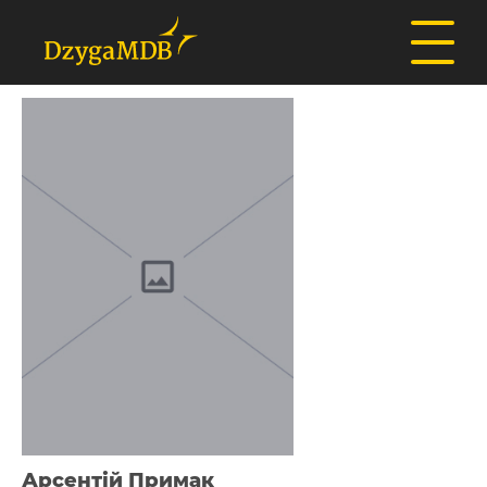
Арсентій Примак