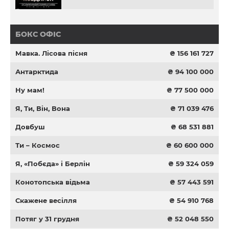
БОКС ОФІС
Мавка. Лісова пісня
₴ 156 161 727
Антарктида
₴ 94 100 000
Ну мам!
₴ 77 500 000
Я, Ти, Він, Вона
₴ 71 039 476
Довбуш
₴ 68 531 881
Ти – Космос
₴ 60 600 000
Я, «Побєда» і Берлін
₴ 59 324 059
Конотопська відьма
₴ 57 443 591
Скажене весілля
₴ 54 910 768
Потяг у 31 грудня
₴ 52 048 550