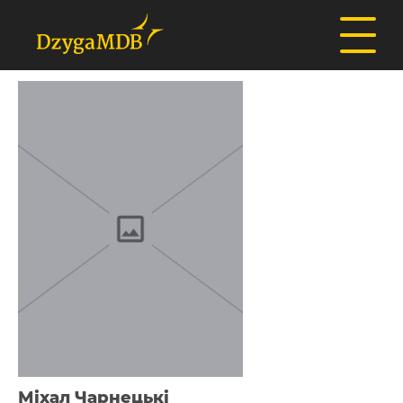
Міхал Чарнецькі