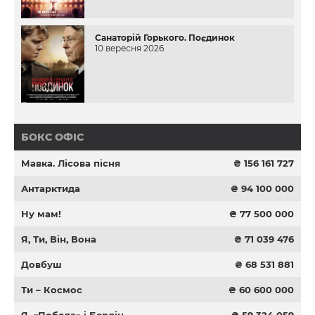
Санаторій Горького. Поєдинок
10 вересня 2026
БОКС ОФІС
Мавка. Лісова пісня
₴ 156 161 727
Антарктида
₴ 94 100 000
Ну мам!
₴ 77 500 000
Я, Ти, Він, Вона
₴ 71 039 476
Довбуш
₴ 68 531 881
Ти – Космос
₴ 60 600 000