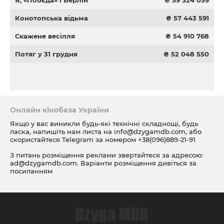
Я, «Побєда» і Берлін
₴ 59 324 059
Конотопська відьма
₴ 57 443 591
Скажене весілля
₴ 54 910 768
Потяг у 31 грудня
₴ 52 048 550
Онлайн кінобаза України
Якщо у вас виникли будь-які технічні складнощі, будь
ласка, напишіть нам листа на
info@dzygamdb.com
, або
скористайтеся Telegram за номером
+38(096)889-21-91
З питань розміщення реклами звертайтеся за адресою:
ad@dzygamdb.com
. Варіанти розміщення дивіться за
посиланням