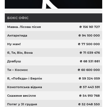
БОКС ОФІС
Мавка. Лісова пісня
₴ 156 161 727
Антарктида
₴ 94 100 000
Ну мам!
₴ 77 500 000
Я, Ти, Він, Вона
₴ 71 039 476
Довбуш
₴ 68 531 881
Ти – Космос
₴ 60 600 000
Я, «Побєда» і Берлін
₴ 59 324 059
Конотопська відьма
₴ 57 443 591
Скажене весілля
₴ 54 910 768
Потяг у 31 грудня
₴ 52 048 550