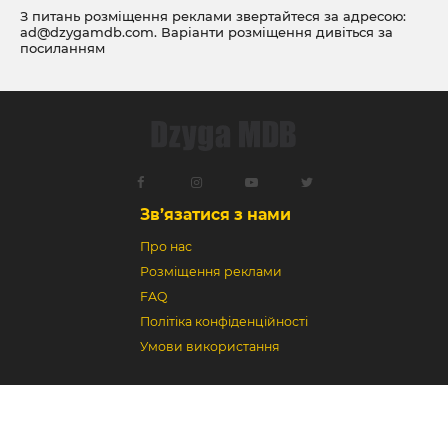
З питань розміщення реклами звертайтеся за адресою:
ad@dzygamdb.com
. Варіанти розміщення дивіться за
посиланням
Зв’язатися з нами
Про нас
Розміщення реклами
FAQ
Політіка конфіденційності
Умови використання
Dzyga MDB © 2018-2026