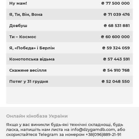
Ну мам!
₴ 77 500 000
Я, Ти, Він, Вона
₴ 71 039 476
Довбуш
₴ 68 531 881
Ти – Космос
₴ 60 600 000
Я, «Побєда» і Берлін
₴ 59 324 059
Конотопська відьма
₴ 57 443 591
Скажене весілля
₴ 54 910 768
Потяг у 31 грудня
₴ 52 048 550
Онлайн кінобаза України
Якщо у вас виникли будь-які технічні складнощі, будь
ласка, напишіть нам листа на
info@dzygamdb.com
, або
скористайтеся Telegram за номером
+38(096)889-21-91