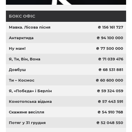
БОКС ОФІС
Мавка. Лісова пісня
₴ 156 161 727
Антарктида
₴ 94 100 000
Ну мам!
₴ 77 500 000
Я, Ти, Він, Вона
₴ 71 039 476
Довбуш
₴ 68 531 881
Ти – Космос
₴ 60 600 000
Я, «Побєда» і Берлін
₴ 59 324 059
Конотопська відьма
₴ 57 443 591
Скажене весілля
₴ 54 910 768
Потяг у 31 грудня
₴ 52 048 550