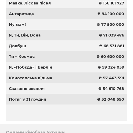
Мавка. Лісова пісня
₴ 156 161 727
Антарктида
₴ 94 100 000
Ну мам!
₴ 77 500 000
Я, Ти, Він, Вона
₴ 71 039 476
Довбуш
₴ 68 531 881
Ти – Космос
₴ 60 600 000
Я, «Побєда» і Берлін
₴ 59 324 059
Конотопська відьма
₴ 57 443 591
Скажене весілля
₴ 54 910 768
Потяг у 31 грудня
₴ 52 048 550
Онлайн кінобаза України