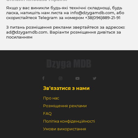
Якщо у вас виникли будь-які технічні складнощі, будь
ласка, напишіть нам листа на
info@dzygamdb.com
, або
скористайтеся Telegram за номером
+38(096)889-21-91
З питань розміщення реклами звертайтеся за адресою:
ad@dzygamdb.com
. Варіанти розміщення дивіться за
посиланням
Зв’язатися з нами
Про нас
Розміщення реклами
FAQ
Політіка конфіденційності
Умови використання