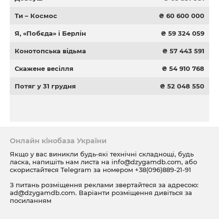
Ти – Космос
₴ 60 600 000
Я, «Побєда» і Берлін
₴ 59 324 059
Конотопська відьма
₴ 57 443 591
Скажене весілля
₴ 54 910 768
Потяг у 31 грудня
₴ 52 048 550
Онлайн кінобаза України
Якщо у вас виникли будь-які технічні складнощі, будь
ласка, напишіть нам листа на
info@dzygamdb.com
, або
скористайтеся Telegram за номером
+38(096)889-21-91
З питань розміщення реклами звертайтеся за адресою:
ad@dzygamdb.com
. Варіанти розміщення дивіться за
посиланням