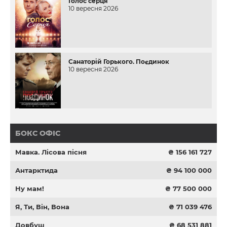
Голос серця
10 вересня 2026
Санаторій Горького. Поєдинок
10 вересня 2026
БОКС ОФІС
Мавка. Лісова пісня
₴ 156 161 727
Антарктида
₴ 94 100 000
Ну мам!
₴ 77 500 000
Я, Ти, Він, Вона
₴ 71 039 476
Довбуш
₴ 68 531 881