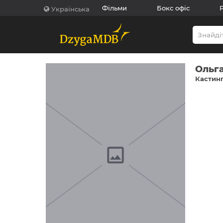
Фільми
Бокс офіс
Українська
Ольг
Кастинг