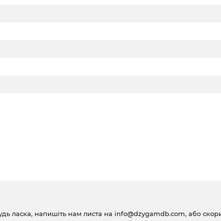
удь ласка, напишіть нам листа на
info@dzygamdb.com
, або ско