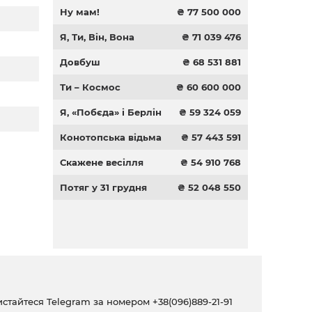
Ну мам!
₴ 77 500 000
Я, Ти, Він, Вона
₴ 71 039 476
Довбуш
₴ 68 531 881
Ти – Космос
₴ 60 600 000
Я, «Побєда» і Берлін
₴ 59 324 059
Конотопська відьма
₴ 57 443 591
Скажене весілля
₴ 54 910 768
Потяг у 31 грудня
₴ 52 048 550
ристайтеся Telegram за номером
+38(096)889-21-91