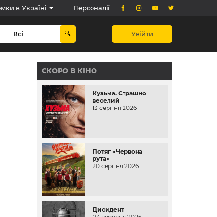
мки в Україні
Персоналії
Увійти
СКОРО В КІНО
Кузьма: Страшно
веселий
13 серпня 2026
Потяг «Червона
рута»
20 серпня 2026
Дисидент
03 вересня 2026