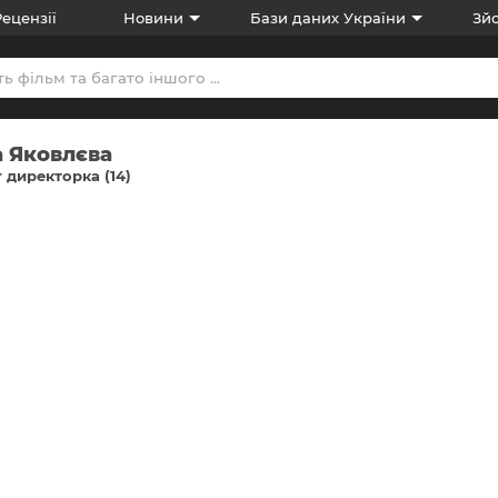
Рецензії
Новини
Бази даних України
Зйо
а Яковлєва
 директорка (14)