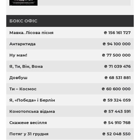
БОКС ОФІС
Мавка. Лісова пісня
₴ 156 161 727
Антарктида
₴ 94 100 000
Ну мам!
₴ 77 500 000
Я, Ти, Він, Вона
₴ 71 039 476
Довбуш
₴ 68 531 881
Ти – Космос
₴ 60 600 000
Я, «Побєда» і Берлін
₴ 59 324 059
Конотопська відьма
₴ 57 443 591
Скажене весілля
₴ 54 910 768
Потяг у 31 грудня
₴ 52 048 550