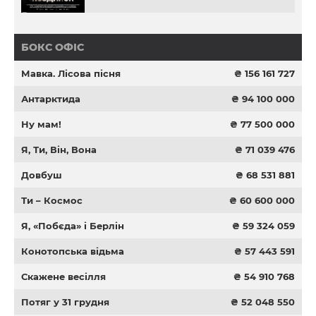
БОКС ОФІС
Мавка. Лісова пісня
₴ 156 161 727
Антарктида
₴ 94 100 000
Ну мам!
₴ 77 500 000
Я, Ти, Він, Вона
₴ 71 039 476
Довбуш
₴ 68 531 881
Ти – Космос
₴ 60 600 000
Я, «Побєда» і Берлін
₴ 59 324 059
Конотопська відьма
₴ 57 443 591
Скажене весілля
₴ 54 910 768
Потяг у 31 грудня
₴ 52 048 550