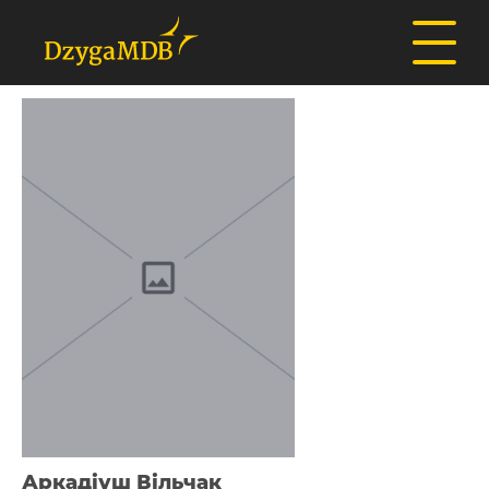
Аркадіуш Вільчак