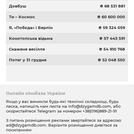
Довбуш
₴ 68 531 881
Ти – Космос
₴ 60 600 000
Я, «Побєда» і Берлін
₴ 59 324 059
Конотопська відьма
₴ 57 443 591
Скажене весілля
₴ 54 910 768
Потяг у 31 грудня
₴ 52 048 550
Онлайн кінобаза України
Якщо у вас виникли будь-які технічні складнощі, будь
ласка, напишіть нам листа на
info@dzygamdb.com
, або
скористайтеся Telegram за номером
+38(096)889-21-91
З питань розміщення реклами звертайтеся за адресою:
ad@dzygamdb.com
. Варіанти розміщення дивіться за
посиланням