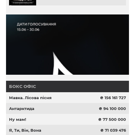
БОКС ОФІС
Мавка. Лісова пісня
₴ 156 161 727
Антарктида
₴ 94 100 000
Ну мам!
₴ 77 500 000
Я, Ти, Він, Вона
₴ 71 039 476