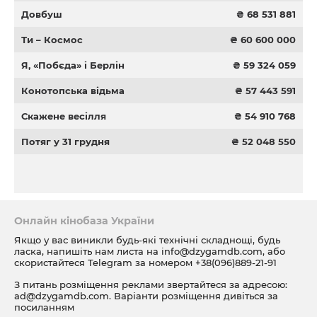
Довбуш
₴ 68 531 881
Ти – Космос
₴ 60 600 000
Я, «Побєда» і Берлін
₴ 59 324 059
Конотопська відьма
₴ 57 443 591
Скажене весілля
₴ 54 910 768
Потяг у 31 грудня
₴ 52 048 550
Онлайн кінобаза України
Якщо у вас виникли будь-які технічні складнощі, будь
ласка, напишіть нам листа на
info@dzygamdb.com
, або
скористайтеся Telegram за номером
+38(096)889-21-91
З питань розміщення реклами звертайтеся за адресою:
ad@dzygamdb.com
. Варіанти розміщення дивіться за
посиланням