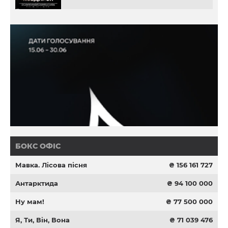
БОКС ОФІС
Мавка. Лісова пісня
₴ 156 161 727
Антарктида
₴ 94 100 000
Ну мам!
₴ 77 500 000
Я, Ти, Він, Вона
₴ 71 039 476