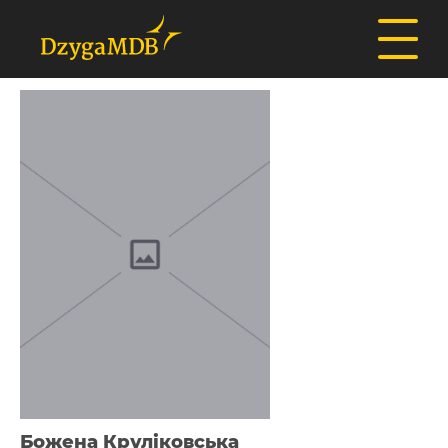
Божена Круліковська