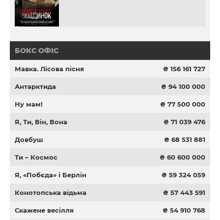
БОКС ОФІС
Мавка. Лісова пісня
₴ 156 161 727
Антарктида
₴ 94 100 000
Ну мам!
₴ 77 500 000
Я, Ти, Він, Вона
₴ 71 039 476
Довбуш
₴ 68 531 881
Ти – Космос
₴ 60 600 000
Я, «Побєда» і Берлін
₴ 59 324 059
Конотопська відьма
₴ 57 443 591
Скажене весілля
₴ 54 910 768