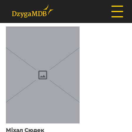
Міхал Сюдек