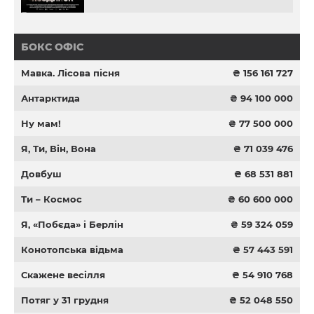
БОКС ОФІС
Мавка. Лісова пісня
₴ 156 161 727
Антарктида
₴ 94 100 000
Ну мам!
₴ 77 500 000
Я, Ти, Він, Вона
₴ 71 039 476
Довбуш
₴ 68 531 881
Ти – Космос
₴ 60 600 000
Я, «Побєда» і Берлін
₴ 59 324 059
Конотопська відьма
₴ 57 443 591
Скажене весілля
₴ 54 910 768
Потяг у 31 грудня
₴ 52 048 550