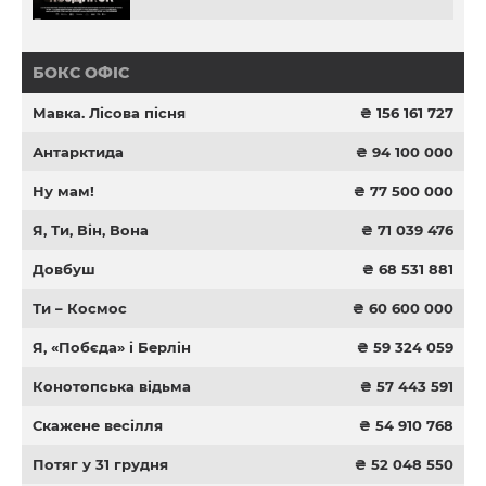
БОКС ОФІС
Мавка. Лісова пісня
₴ 156 161 727
Антарктида
₴ 94 100 000
Ну мам!
₴ 77 500 000
Я, Ти, Він, Вона
₴ 71 039 476
Довбуш
₴ 68 531 881
Ти – Космос
₴ 60 600 000
Я, «Побєда» і Берлін
₴ 59 324 059
Конотопська відьма
₴ 57 443 591
Скажене весілля
₴ 54 910 768
Потяг у 31 грудня
₴ 52 048 550