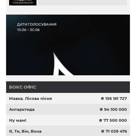
БОКС ОФІС
Мавка. Лісова пісня
₴ 156 161 727
Антарктида
₴ 94 100 000
Ну мам!
₴ 77 500 000
Я, Ти, Він, Вона
₴ 71 039 476