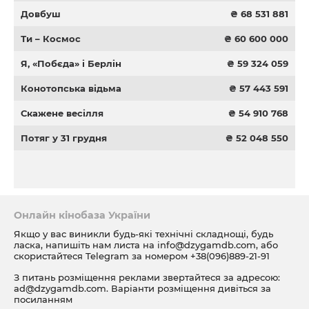
Довбуш
₴ 68 531 881
Ти – Космос
₴ 60 600 000
Я, «Побєда» і Берлін
₴ 59 324 059
Конотопська відьма
₴ 57 443 591
Скажене весілля
₴ 54 910 768
Потяг у 31 грудня
₴ 52 048 550
Онлайн кінобаза України
Якщо у вас виникли будь-які технічні складнощі, будь
ласка, напишіть нам листа на
info@dzygamdb.com
, або
скористайтеся Telegram за номером
+38(096)889-21-91
З питань розміщення реклами звертайтеся за адресою:
ad@dzygamdb.com
. Варіанти розміщення дивіться за
посиланням