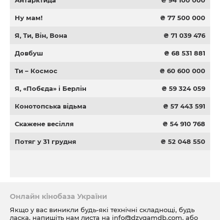
Антарктида
₴ 94 100 000
Ну мам!
₴ 77 500 000
Я, Ти, Він, Вона
₴ 71 039 476
Довбуш
₴ 68 531 881
Ти – Космос
₴ 60 600 000
Я, «Побєда» і Берлін
₴ 59 324 059
Конотопська відьма
₴ 57 443 591
Скажене весілля
₴ 54 910 768
Потяг у 31 грудня
₴ 52 048 550
Онлайн кінобаза України
Якщо у вас виникли будь-які технічні складнощі, будь
ласка, напишіть нам листа на
info@dzygamdb.com
, або