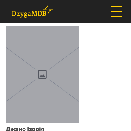
Джано Ізорія