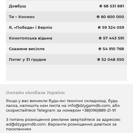
Довбуш
₴ 68 531 881
Ти – Космос
₴ 60 600 000
Я, «Побєда» і Берлін
₴ 59 324 059
Конотопська відьма
₴ 57 443 591
Скажене весілля
₴ 54 910 768
Потяг у 31 грудня
₴ 52 048 550
Онлайн кінобаза України
Якщо у вас виникли будь-які технічні складнощі, будь
ласка, напишіть нам листа на
info@dzygamdb.com
, або
скористайтеся Telegram за номером
+38(096)889-21-91
З питань розміщення реклами звертайтеся за адресою:
ad@dzygamdb.com
. Варіанти розміщення дивіться за
посиланням