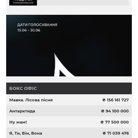
БОКС ОФІС
Мавка. Лісова пісня
₴ 156 161 727
Антарктида
₴ 94 100 000
Ну мам!
₴ 77 500 000
Я, Ти, Він, Вона
₴ 71 039 476